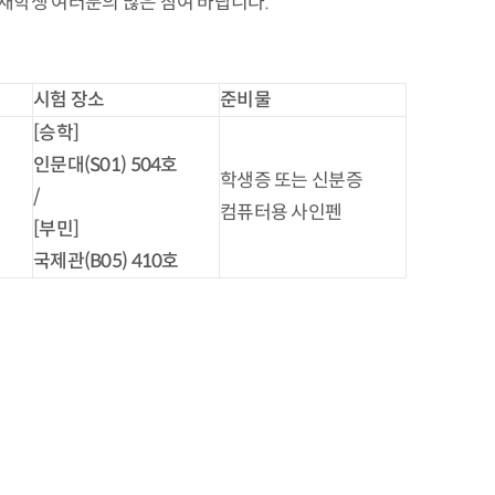
재학생 여러분의 많은 참여 바랍니다.
시험 장소
준비물
[
승학
]
인문대
(S01)
504
호
학생증 또는 신분증
/
컴퓨터용 사인펜
[
부민
]
국제관
(B05)
410
호