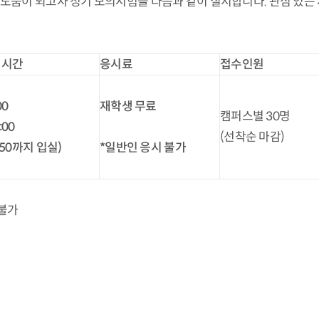
움이 되고자 정기 모의시험을 다음과 같이 실시합니다. 관심 있는 
험시간
응시료
접수인원
00
재학생 무료
캠퍼스별 30명
:00
(선착순 마감)
:50
까지 입실
)
*
일반인 응시 불가
 불가