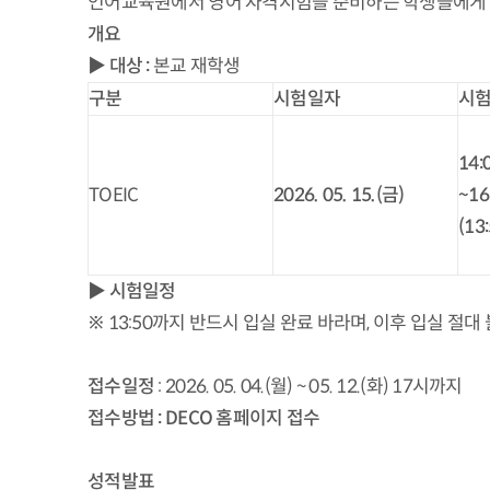
언어교육원에서 영어 자격시험을 준비하는 학생들에게 도
개요
▶
대상
:
본교 재학생
구분
시험일자
시
14:
TOEIC
2026. 05. 15.(
금
)
~16
(13
▶
시험일정
※ 13:50까지 반드시 입실 완료 바라며, 이후 입실 절대
접수일정
: 2026. 05. 04.(월) ~ 05. 12.(화) 17시까지
접수방법
: DECO
홈페이지 접수
성적발표