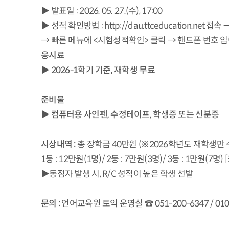
▶
발표일 : 2026. 05. 27.(수), 17:00
▶
성적 확인방법 : http://dau.ttceducation.ne
→ 빠른 메뉴에 <시험성적확인> 클릭 → 핸드폰 번호 입
응시료
▶
2026-1
학기 기준
,
재학생 무료
준비물
▶
컴퓨터용 사인펜
,
수정테이프
,
학생증 또는 신분증
시상내역
:
총 장학금 40만원 (※2026학년도 재학생만 
1등 : 12만원(1명)/ 2등 : 7만원(3명)/ 3등 : 1만원(
▶동점자 발생 시, R/C 성적이 높은 학생 선발
문의
:
언어교육원 토익 운영실 ☎ 051-200-6347 / 010-