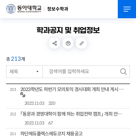
정보수학과
학과공지 및 취업정보
213
총
개
제목
번호
검
작성자
색
2023학년도 하반기 모의토익 경시대회 개최 안내 게시 및 홍보
213
작성일자
2023.11.03
320
조회수
「동문과 경영대학이 함께 하는 취업전략 캠프」 개최 안내 및 홍보
212
2023.11.03
67
하단에듀플렉스에듀코치 채용공고
211