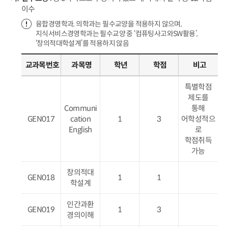
이수
융합경영학과, 의학과는 필수교양을 적용하지 않으며,
지식서비스경영학과는 필수교양 중 ‘컴퓨팅사고와SW활용’,
‘창의적대학설계’를 적용하지 않음
교과목번호
과목명
학년
학점
비고
특별학점
제도를
Communi
통해
GEN017
cation
1
3
어학성적으
English
로
학점취득
가능
창의적대
GEN018
1
1
학설계
인간과환
GEN019
1
3
경의이해