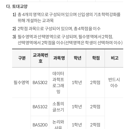
토대교양
총 4개의 영역으로 구성되어 있으며 신입생의 기초학력강화를
위해 개설하는 교과목
2학점 과목으로 구성되어 있으며, 총 4학점을 이수
필수영역과 선택영역으로 구성되며, 필수영역에서 2학점,
선택영역에서 2학점을 이수(선택영역은 학생이 선택하여 이수)
교과목번
구분
과목명
학년
학점
비고
호
데이터
과학프
반드시
필수영역
BAS302
1학년
2학점
로그래
이수
밍
소통의
BAS102
1학년
2학점
글쓰기
논리와
BAS200
1학년
2학점
사유