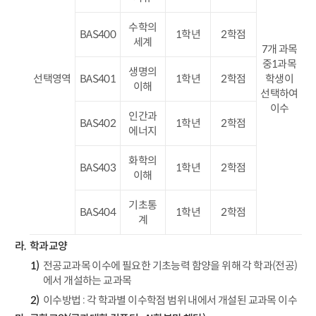
수학의
BAS400
1학년
2학점
세계
7개 과목
중1과목
생명의
선택영역
BAS401
1학년
2학점
학생이
이해
선택하여
이수
인간과
BAS402
1학년
2학점
에너지
화학의
BAS403
1학년
2학점
이해
기초통
BAS404
1학년
2학점
계
학과교양
전공교과목 이수에 필요한 기초능력 함양을 위해 각 학과(전공)
에서 개설하는 교과목
이수방법 : 각 학과별 이수학점 범위 내에서 개설된 교과목 이수