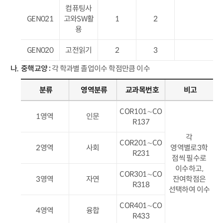
컴퓨팅사
GEN021
고와SW활
1
2
용
GEN020
고전읽기
2
3
중핵교양 :
각 학과별 졸업이수 학점만큼 이수
분류
영역분류
교과목번호
비고
COR101∼CO
1영역
인문
R137
각
COR201∼CO
2영역
사회
영역별로3학
R231
점씩 필수로
이수하고,
COR301∼CO
3영역
자연
잔여학점은
R318
선택하여 이수
COR401∼CO
4영역
융합
R433