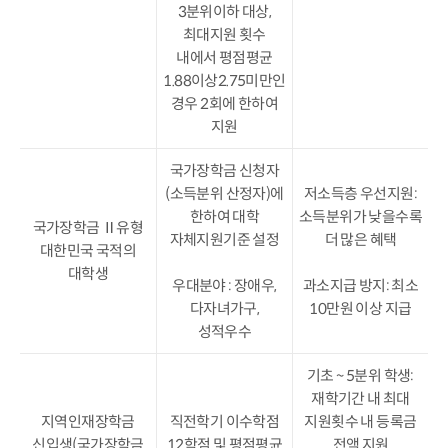
3분위이하 대상,
최대지원 횟수
내에서 평점평균
1.88이상2.75미만인
경우 2회에 한하여
지원
국가장학금 신청자
(소득분위 산정자)에
저소득층 우선지원:
한하여 대학
소득분위가 낮을수록
국가장학금 Ⅱ유형
자체지원기준 설정
더 많은 혜택
대한민국 국적의
대학생
우대분야 : 장애우,
과소지급 방지: 최소
다자녀가구,
10만원 이상 지급
성적우수
기초 ~ 5분위 학생:
재학기간 내 최대
지역인재장학금
직전학기 이수학점
지원횟수 내 등록금
신입생(국가장학금
12학점 및 평점평균
전액 지원