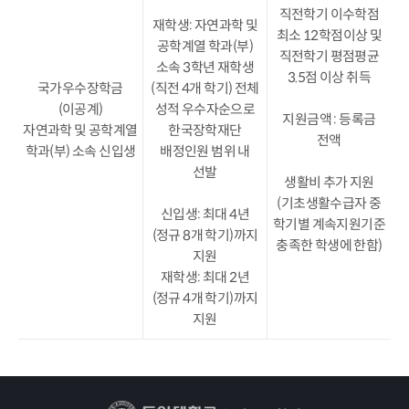
직전학기 이수학점
재학생: 자연과학 및
최소 12학점이상 및
공학계열 학과(부)
직전학기 평점평균
소속 3학년 재학생
3.5점 이상 취득
국가우수장학금
(직전 4개 학기) 전체
(이공계)
성적 우수자순으로
지원금액 : 등록금
자연과학 및 공학계열
한국장학재단
전액
학과(부) 소속 신입생
배정인원 범위 내
선발
생활비 추가 지원
(기초생활수급자 중
신입생: 최대 4년
학기별 계속지원기준
(정규 8개 학기)까지
충족한 학생에 한함)
지원
재학생: 최대 2년
(정규 4개 학기)까지
지원