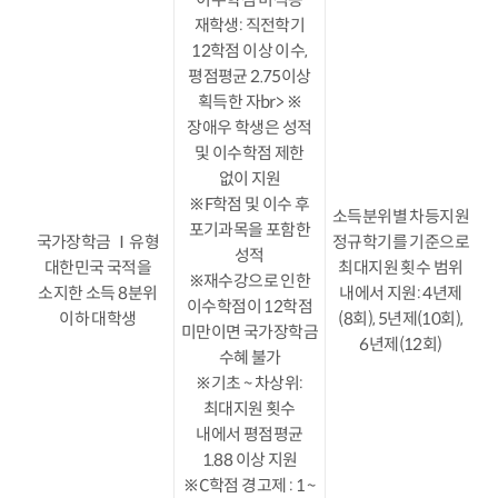
재학생: 직전학기
12학점 이상 이수,
평점평균 2.75이상
획득한 자br> ※
장애우 학생은 성적
및 이수학점 제한
없이 지원
※F학점 및 이수 후
소득분위별 차등지원
포기과목을 포함한
국가장학금 Ⅰ유형
정규학기를 기준으로
성적
대한민국 국적을
최대지원 횟수 범위
※재수강으로 인한
소지한 소득 8분위
내에서 지원: 4년제
이수학점이 12학점
이하 대학생
(8회), 5년제(10회),
미만이면 국가장학금
6년제(12회)
수혜 불가
※기초 ~ 차상위:
최대지원 횟수
내에서 평점평균
1.88 이상 지원
※C학점 경고제 : 1 ~