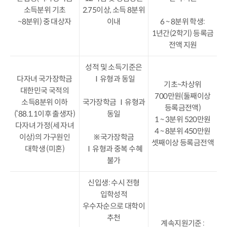
소득분위 기초
2.75이상, 소득 8분위
~8분위) 중 대상자
이내
6 ~ 8분위 학생:
1년간(2학기) 등록금
전액 지원
성적 및 소득기준은
다자녀 국가장학금
Ⅰ유형과 동일
기초~차상위
대한민국 국적의
700만원(둘째이상
소득8분위 이하
국가장학금 Ⅰ유형과
등록금전액)
(‘88.1.1이후 출생자)
동일
1 ~ 3분위 520만원
다자녀 가정(세 자녀
4 ~ 8분위 450만원
이상)의 가구원인
※국가장학금
셋째이상 등록금전액
대학생 (미혼)
Ⅰ유형과 중복 수혜
불가
신입생: 수시 전형
입학성적
우수자순으로 대학이
추천
계속지원기준 :